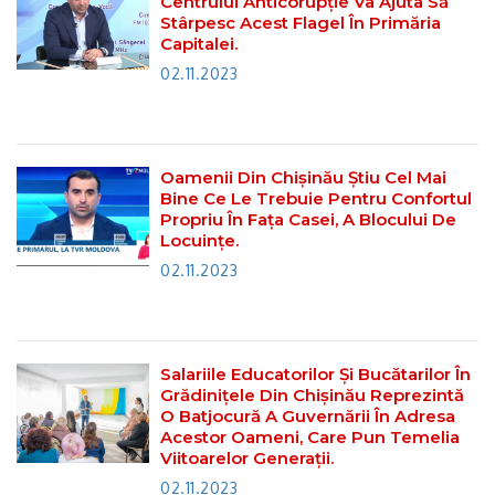
Centrului Anticorupție Va Ajuta Să
Stârpesc Acest Flagel În Primăria
Capitalei.
02.11.2023
Oamenii Din Chișinău Știu Cel Mai
Bine Ce Le Trebuie Pentru Confortul
Propriu În Fața Casei, A Blocului De
Locuințe.
02.11.2023
Salariile Educatorilor Și Bucătarilor În
Grădinițele Din Chișinău Reprezintă
O Batjocură A Guvernării În Adresa
Acestor Oameni, Care Pun Temelia
Viitoarelor Generații.
02.11.2023